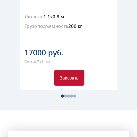
Люлька:
1.1х0.8 м
Лю
Грузоподъемность
200 кг
Гр
17000 руб.
2
Смена: 7+1 час
Сме
Заказать