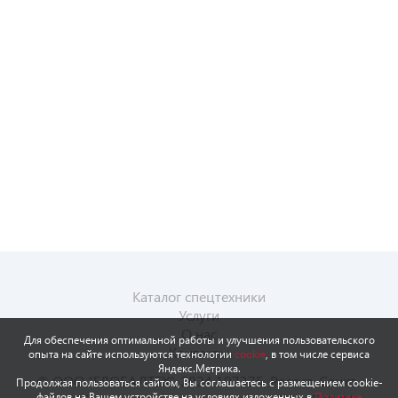
Каталог спецтехники
Услуги
О нас
Для обеспечения оптимальной работы и улучшения пользовательского
Контакты
опыта на сайте используются технологии
cookie
, в том числе сервиса
Яндекс.Метрика.
© ООО “ГЛОБАЛТЕХ”, 2024 197375, Россия, Санкт-
Продолжая пользоваться сайтом, Вы соглашаетесь с размещением cookie-
файлов на Вашем устройстве на условиях изложенных в
Политике