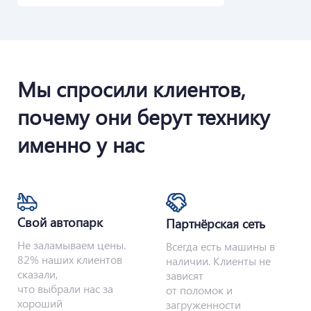
Мы спросили клиентов,
почему они берут технику
именно у нас
Свой автопарк
Партнёрская сеть
Не заламываем цены.
Всегда есть машины в
82% наших клиентов
наличии. Клиенты не
сказали,
зависят
что выбрали нас за
от поломок и
хороший
загруженности