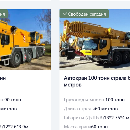
дня
Свободен сегодня
онн
Автокран 100 тонн стрела 
метров
ть
90 тонн
Грузоподъемность
100 тонн
 метров
Длина стрелы
60 метров
Габариты (ДхШхВ)
13*2.75*4 м
В)
12*2.6*3.9м
Масса крана
60 тонн