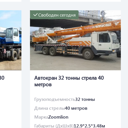
Свободен сегодня
30
Автокран 32 тонны стрела 40
метров
Грузоподъемность
32 тонны
Длина стрелы
40 метров
Марка
Zoomlion
Габариты (ДхШхВ)
12.9*2.5*3.48м