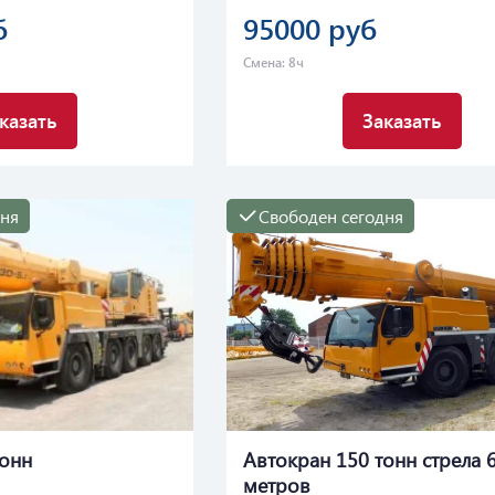
б
95000 руб
Смена: 8ч
казать
Заказать
дня
Свободен сегодня
тонн
Автокран 150 тонн стрела 
метров