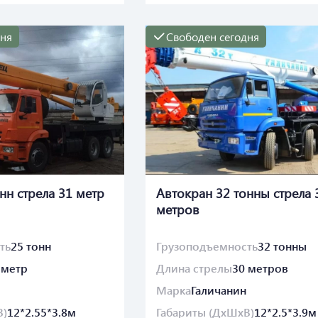
дня
Свободен сегодня
нн стрела 31 метр
Автокран 32 тонны стрела 
метров
ть
25 тонн
Грузоподъемность
32 тонны
 метр
Длина стрелы
30 метров
Марка
Галичанин
В)
12*2.55*3.8м
Габариты (ДхШхВ)
12*2.5*3.9м