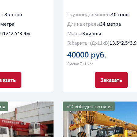
ть
35 тонн
Грузоподъемность
40 тонн
 метра
Длина стрелы
34 метра
В)
12*2.5*3.9м
Марка
Клинцы
Габариты (ДхШхВ)
13.5*2.5*3.
40000 руб.
Смена: 7+1 час
казать
Заказать
дня
Свободен сегодня