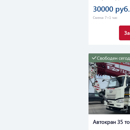
30000 руб.
Смена: 7+1 час
За
Свободен сего
Автокран 35 т