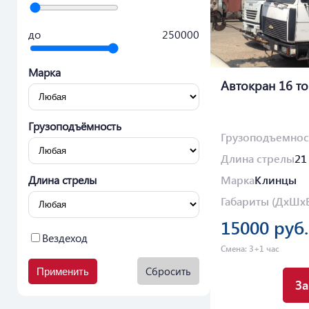
до
250000
Марка
Автокран 16 т
Грузоподъёмность
Грузоподъемнос
Длина стрелы
21
Длина стрелы
Марка
Клинцы
Габариты (ДхШх
15000 руб.
Вездеход
Смена: 3+1 час
Сбросить
Применить
За