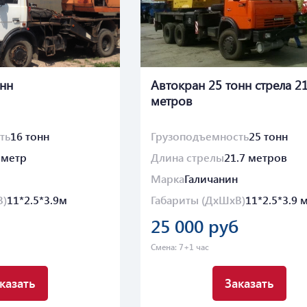
онн
Автокран 25 тонн стрела 21
метров
ть
16 тонн
Грузоподъемность
25 тонн
 метр
Длина стрелы
21.7 метров
Марка
Галичанин
В)
11*2.5*3.9м
Габариты (ДхШхВ)
11*2.5*3.9 
25 000 руб
Смена: 7+1 час
казать
Заказать