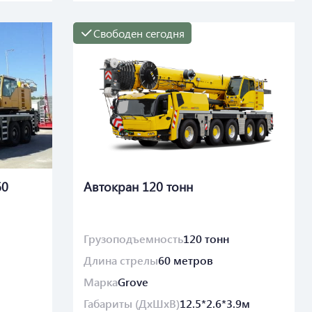
Свободен сегодня
60
Автокран 120 тонн
Грузоподъемность
120 тонн
Длина стрелы
60 метров
Марка
Grove
Габариты (ДхШхВ)
12.5*2.6*3.9м