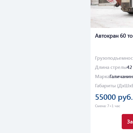
Автокран 60 т
Грузоподъемнос
Длина стрелы
42
Марка
Галичанин
Габариты (ДхШх
55000 руб.
Смена: 7+1 час
За