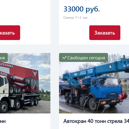
33000 руб.
Смена: 7+1 час
казать
Заказать
дня
Свободен сегодня
онн
Автокран 40 тонн стрела 3