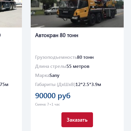
0
Автокран 80 тонн
Грузоподъемность
80 тонн
Длина стрелы
55 метров
Марка
Sany
.75м
Габариты (ДхШхВ)
12*2.5*3.9м
90000 руб
Смена: 7+1 час
Заказать