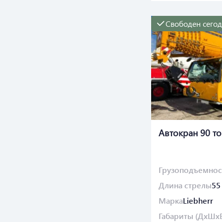
Свободен сего
Автокран 90 т
Грузоподъемнос
Длина стрелы
55
Марка
Liebherr
Габариты (ДхШх