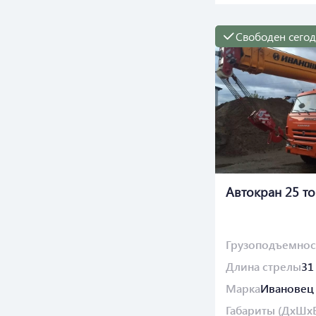
Свободен сего
Автокран 25 то
Грузоподъемнос
Длина стрелы
31
Марка
Ивановец
Габариты (ДхШх