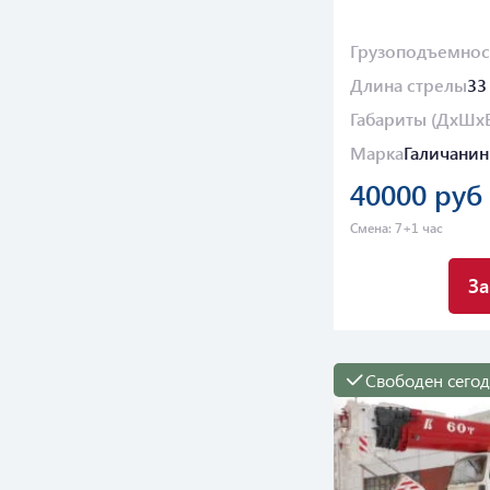
Грузоподъемнос
Длина стрелы
33
Габариты (ДхШх
Марка
Галичанин
40000 руб
Смена: 7+1 час
За
Свободен сего