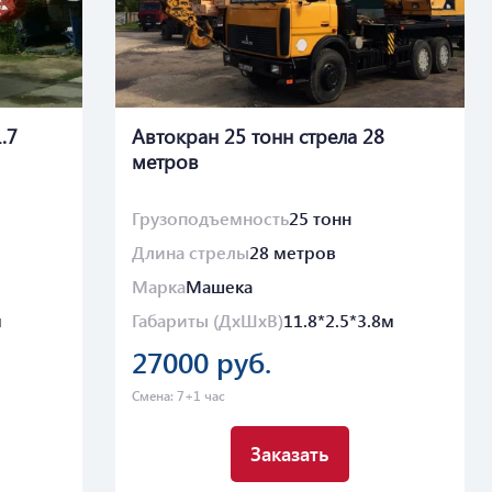
.7
Автокран 25 тонн стрела 28
метров
Грузоподъемность
25 тонн
Длина стрелы
28 метров
Марка
Машека
м
Габариты (ДхШхВ)
11.8*2.5*3.8м
27000 руб.
Смена: 7+1 час
Заказать