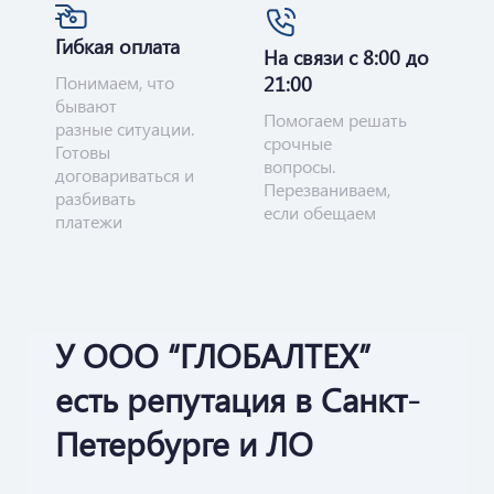
Гибкая оплата
На связи с 8:00 до
Понимаем, что
21:00
бывают
Помогаем решать
разные ситуации.
срочные
Готовы
вопросы.
договариваться и
Перезваниваем,
разбивать
если обещаем
платежи
У ООО “ГЛОБАЛТЕХ”
есть репутация в Санкт-
Петербурге и ЛО