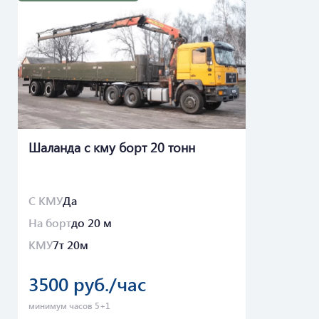
Шаланда с кму борт 20 тонн
С КМУ
Да
На борт
до 20 м
КМУ
7т 20м
3500 руб./час
минимум часов 5+1