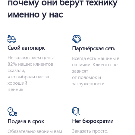
почему они берут технику
именно у нас
Свой автопарк
Партнёрская сеть
Не заламываем цены.
Всегда есть машины в
82% наших клиентов
наличии. Клиенты не
сказали,
зависят
что выбрали нас за
от поломок и
хороший
загруженности
ценник
Нет бюрократии
Подача в срок
Заказать просто,
Обязательно звоним вам