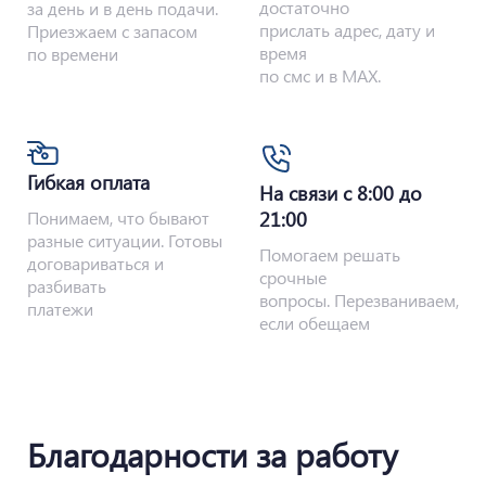
достаточно
за день и в день подачи.
прислать адрес, дату и
Приезжаем с запасом
время
по времени
по смс и в MAX.
Гибкая оплата
На связи с 8:00 до
Понимаем, что бывают
21:00
разные ситуации. Готовы
Помогаем решать
договариваться и
срочные
разбивать
вопросы. Перезваниваем,
платежи
если обещаем
Благодарности за работу