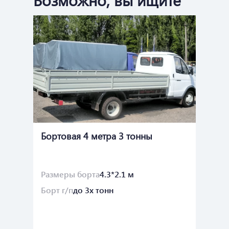
Бортовая 4 метра 3 тонны
Бо
Размеры борта
4.3*2.1 м
Ра
Борт г/п
до 3х тонн
Бо