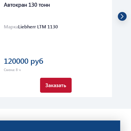
Автокран 130 тонн
Ав
Марка
Liebherr LTM 1130
Ма
120000 руб
1
Смена: 8 ч
Сме
Заказать