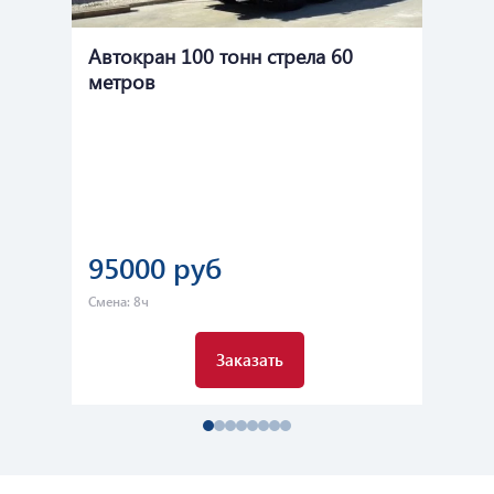
Автокран 100 тонн стрела 60
Ав
метров
Ма
95000 руб
1
Смена: 8ч
Сме
Заказать