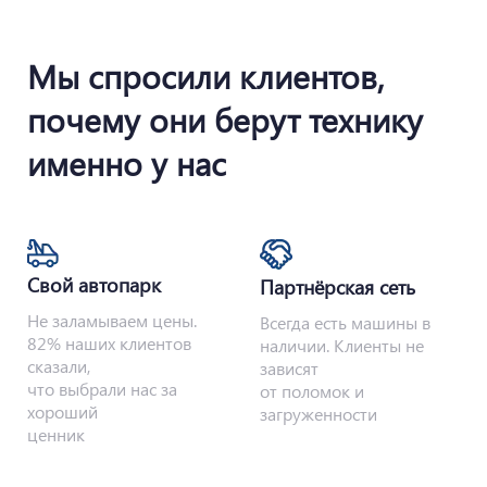
Мы спросили клиентов,
почему они берут технику
именно у нас
Свой автопарк
Партнёрская сеть
Не заламываем цены.
Всегда есть машины в
82% наших клиентов
наличии. Клиенты не
сказали,
зависят
что выбрали нас за
от поломок и
хороший
загруженности
ценник