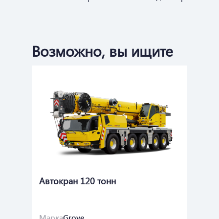
Возможно, вы ищите
Автокран 120 тонн
Ав
м
Марка
Grove
Ма