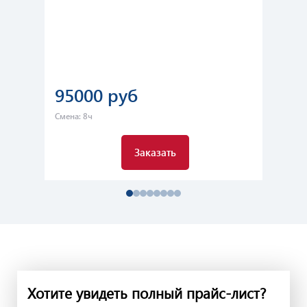
Ма
95000 руб
1
Смена: 8ч
Сме
Заказать
Хотите увидеть полный прайс-лист?