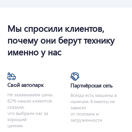
Мы спросили клиентов,
почему они берут технику
именно у нас
Свой автопарк
Партнёрская сеть
Не заламываем цены.
Всегда есть машины в
82% наших клиентов
наличии. Клиенты не
сказали,
зависят
что выбрали нас за
от поломок и
хороший
загруженности
ценник