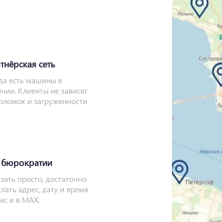
тнёрская сеть
да есть машины в
чии. Клиенты не зависят
поломок и загруженности
 бюрократии
зать просто, достаточно
лать адрес, дату и время
мс и в MAX.