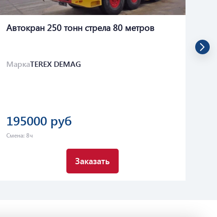
Автокран 250 тонн стрела 80 метров
Ав
Марка
TEREX DEMAG
Ма
195000 руб
2
Смена: 8ч
Сме
Заказать