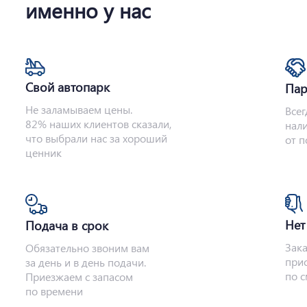
именно у нас
Свой автопарк
Пар
Не заламываем цены.
Всег
82% наших клиентов сказали,
нали
что выбрали нас за хороший
от 
ценник
Нет
Подача в срок
Зака
Обязательно звоним вам
прис
за день и в день подачи.
по с
Приезжаем с запасом
по времени