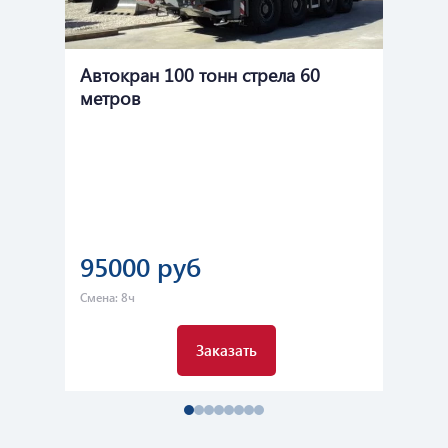
Автокран 100 тонн стрела 60
Ав
метров
Ма
95000 руб
1
Смена: 8ч
Сме
Заказать