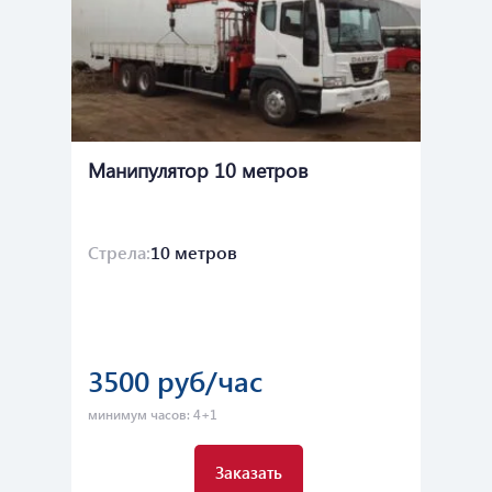
Манипулятор 10 метров
Ма
Стрела:
10 метров
Ст
Бо
3500 руб/час
5
минимум часов: 4+1
мин
Заказать